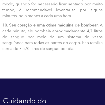
modo, quando for necessário ficar sentado por muito
tempo, é recomendável levantar-se por alguns
minutos, pelo menos a cada uma hora.
10. Seu coração é uma ótima máquina de bombear.
A
cada minuto, ele bombeia aproximadamente 4,7 litros
de sangue por meio de um sistema de vasos
sanguíneos para todas as partes do corpo. Isso totaliza
cerca de 7.570 litros de sangue por dia.