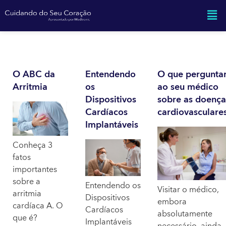
O ABC da
Entendendo
O que pergunta
Arritmia
os
ao seu médico
Dispositivos
sobre as doença
Cardíacos
cardiovasculare
Implantáveis
Conheça 3
fatos
importantes
sobre a
Entendendo os
Visitar o médico,
arritmia
Dispositivos
embora
cardíaca A. O
Cardíacos
absolutamente
que é?
Implantáveis
necessário, ainda