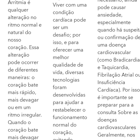
Arritmia é
Viver com uma
pode causar
qualquer
condição
ansiedade,
alteração no
cardíaca pode
especialmente
ritmo normal e
ser um
quando há suspeit
natural do
desafio; por
ou confirmação d
nosso
isso, e para
uma doença
coração. Essa
oferecer uma
cardiovascular
alteração
melhor
(como Bradicardi
pode ocorrer
qualidade de
e Taquicardia,
de diferentes
vida, diversas
Fibrilação Atrial o
maneiras: o
tecnologias
Insuficiência
coração bate
foram
Cardíaca). Por isso
mais rápido,
desenvolvidas
é importante se
mais devagar
para ajudar a
preparar para a
ou em um
restabelecer o
consulta Sobre as
ritmo irregular.
funcionamento
doenças
Quando o
normal do
cardiovasculares
coração bate
coração,
Geralmente, nos
mais devagar