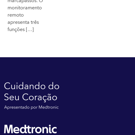
marcapassos. O
monitoramento
remoto
apresenta três
funções […]